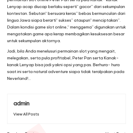
Lenyap acap diucap berlaku seperti“ gacor” dari sekumpulan
kontestan. Sebutan“ bersuara keras” bebas bermunculan dari
lingua Jawa siapa berarti“ sukses” ataupun“ menciptakan”.
Dalam kondisi game slot online,“ menggema” digunakan untuk
mengatakan game apa kerap membagikan kesuksesan besar
untuk sekumpulan aktornya.
Jadi, bila Anda menelusuri permainan slot yang mengait,
melegakan, serta pula profitabel, Peter Pan serta Kanak-
kanak Lenyap bisa jadi yakni opsi yang pas. Berhura- hura
saat ini serta natural adventure siapa tidak teralpakan pada
Neverland!…
admin
View All Posts